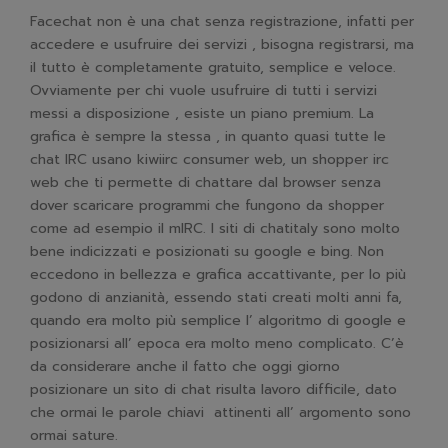
Facechat non è una chat senza registrazione, infatti per
accedere e usufruire dei servizi , bisogna registrarsi, ma
il tutto è completamente gratuito, semplice e veloce.
Ovviamente per chi vuole usufruire di tutti i servizi
messi a disposizione , esiste un piano premium. La
grafica è sempre la stessa , in quanto quasi tutte le
chat IRC usano kiwiirc consumer web, un shopper irc
web che ti permette di chattare dal browser senza
dover scaricare programmi che fungono da shopper
come ad esempio il mIRC. I siti di chatitaly sono molto
bene indicizzati e posizionati su google e bing. Non
eccedono in bellezza e grafica accattivante, per lo più
godono di anzianità, essendo stati creati molti anni fa,
quando era molto più semplice l’ algoritmo di google e
posizionarsi all’ epoca era molto meno complicato. C’è
da considerare anche il fatto che oggi giorno
posizionare un sito di chat risulta lavoro difficile, dato
che ormai le parole chiavi attinenti all’ argomento sono
ormai sature.