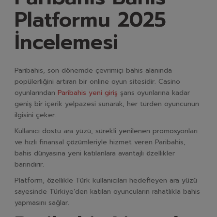
Platformu 2025
İncelemesi
Paribahis, son dönemde çevrimiçi bahis alanında
popülerliğini artıran bir online oyun sitesidir. Casino
oyunlarından
Paribahis yeni giriş
şans oyunlarına kadar
geniş bir içerik yelpazesi sunarak, her türden oyuncunun
ilgisini çeker.
Kullanıcı dostu ara yüzü, sürekli yenilenen promosyonları
ve hızlı finansal çözümleriyle hizmet veren Paribahis,
bahis dünyasına yeni katılanlara avantajlı özellikler
barındırır.
Platform, özellikle Türk kullanıcıları hedefleyen ara yüzü
sayesinde Türkiye’den katılan oyuncuların rahatlıkla bahis
yapmasını sağlar.