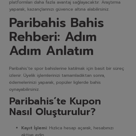
platformları daha fazla avantaj sağlayacaktır. Araştırma
yaparak, kazançlarınızı güvence altına alabilirsiniz.
Paribahis Bahis
Rehberi: Adım
Adım Anlatım
Paribahis’te spor bahislerine katılmak için basit bir süreç
izlenir. Üyelik işlemlerinizi tamamladıktan sonra,
ödemelerinizi yaparak, popüler liglerde bahis
oynayabilirsiniz.
Paribahis’te Kupon
Nasıl Oluşturulur?
Kayıt İşlemi
: Hızlıca hesap açarak, hesabınızı
aktive edin.