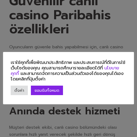
Güvenilir canlı
casino Paribahis
özellikleri
Oyuncuların güvenle bahis yapabilmesi için, canlı casino
sistemleri şeffaf ve adil olmalıdır. Paribahis, oyun
adaletini sağlayan sistemlerle yazılım ve yayın altyapısını
เราใช้คุกกี้เพื่อพัฒนาประสิทธิภาพ และประสบการณ์ที่ดีในการใช้
เว็บไซต์ของคุณ คุณสามารถศึกษารายละเอียดได้ที่
นโยบาย
düzenli olarak test ettirir.
คุกกี้
และสามารถจัดการความเป็นส่วนตัวเองได้ของคุณได้เอง
Bu testler, oyunların rastgelelik esasına dayandığını ve
โดยคลิกที่ปุ่มตั้งค่า
manipüle edilmediğini kanıtlar. Ayrıca, para transfer
ตั้งค่า
ยอมรับทั้งหมด
süreçleri SSL sertifikasıyla korunan güvenli bir bağlantı
üzerinden yapılır.
Anında destek hizmeti
Müşteri destek ekibi, canlı casino bölümündeki olası
sorunlara hızlı yanıt verecek şekilde hızlı geri dönüş