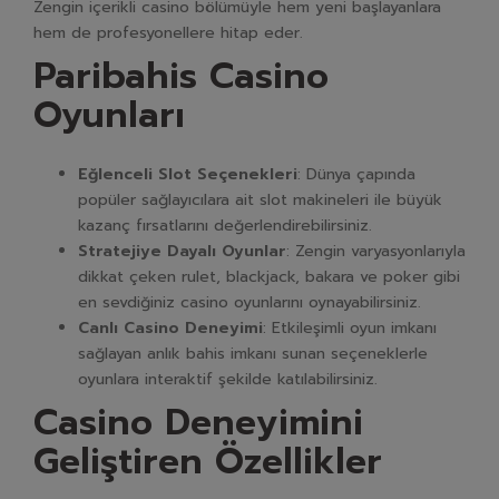
Zengin içerikli casino bölümüyle hem yeni başlayanlara
hem de profesyonellere hitap eder.
Paribahis Casino
Oyunları
Eğlenceli Slot Seçenekleri
: Dünya çapında
popüler sağlayıcılara ait slot makineleri ile büyük
kazanç fırsatlarını değerlendirebilirsiniz.
Stratejiye Dayalı Oyunlar
: Zengin varyasyonlarıyla
dikkat çeken rulet, blackjack, bakara ve poker gibi
en sevdiğiniz casino oyunlarını oynayabilirsiniz.
Canlı Casino Deneyimi
: Etkileşimli oyun imkanı
sağlayan anlık bahis imkanı sunan seçeneklerle
oyunlara interaktif şekilde katılabilirsiniz.
Casino Deneyimini
Geliştiren Özellikler