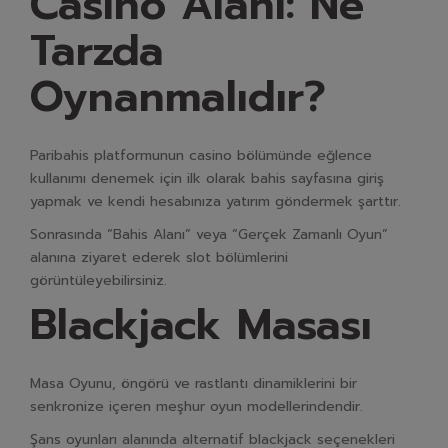
Casino Alanı: Ne
Tarzda
Oynanmalıdır?
Paribahis platformunun casino bölümünde eğlence
kullanımı denemek için ilk olarak bahis sayfasına giriş
yapmak ve kendi hesabınıza yatırım göndermek şarttır.
Sonrasında “Bahis Alanı” veya “Gerçek Zamanlı Oyun”
alanına ziyaret ederek slot bölümlerini
görüntüleyebilirsiniz.
Blackjack Masası
Masa Oyunu, öngörü ve rastlantı dinamiklerini bir
senkronize içeren meşhur oyun modellerindendir.
Şans oyunları alanında alternatif blackjack seçenekleri