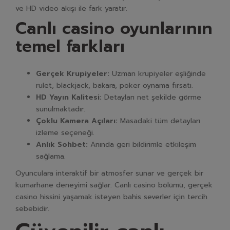
ve HD video akışı ile fark yaratır.
Canlı casino oyunlarının
temel farkları
Gerçek Krupiyeler:
Uzman krupiyeler eşliğinde
rulet, blackjack, bakara, poker oynama fırsatı.
HD Yayın Kalitesi:
Detayları net şekilde görme
sunulmaktadır.
Çoklu Kamera Açıları:
Masadaki tüm detayları
izleme seçeneği.
Anlık Sohbet:
Anında geri bildirimle etkileşim
sağlama.
Oyunculara interaktif bir atmosfer sunar ve gerçek bir
kumarhane deneyimi sağlar. Canlı casino bölümü, gerçek
casino hissini yaşamak isteyen bahis severler için tercih
sebebidir.