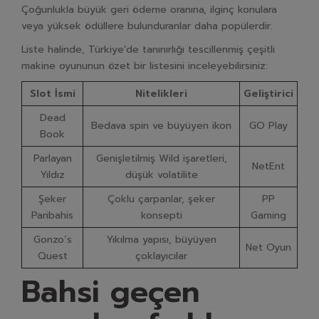
Çoğunlukla büyük geri ödeme oranına, ilginç konulara
veya yüksek ödüllere bulunduranlar daha popülerdir.
Liste halinde, Türkiye’de tanınırlığı tescillenmiş çeşitli
makine oyununun özet bir listesini inceleyebilirsiniz:
Slot İsmi
Nitelikleri
Geliştirici
Dead
Bedava spin ve büyüyen ikon
GO Play
Book
Parlayan
Genişletilmiş Wild işaretleri,
NetEnt
Yıldız
düşük volatilite
Şeker
Çoklu çarpanlar, şeker
PP
Paribahis
konsepti
Gaming
Gonzo’s
Yıkılma yapısı, büyüyen
Net Oyun
Quest
çoklayıcılar
Bahsi geçen