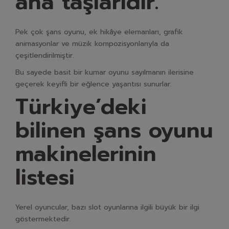
ana taşlarıdır.
Pek çok şans oyunu, ek hikâye elemanları, grafik
animasyonlar ve müzik kompozisyonlarıyla da
çeşitlendirilmiştir.
Bu sayede basit bir kumar oyunu sayılmanın ilerisine
geçerek keyifli bir eğlence yaşantısı sunurlar.
Türkiye’deki
bilinen şans oyunu
makinelerinin
listesi
Yerel oyuncular, bazı slot oyunlarına ilgili büyük bir ilgi
göstermektedir.