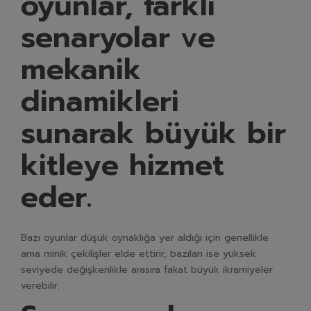
oyunlar, farklı
senaryolar ve
mekanik
dinamikleri
sunarak büyük bir
kitleye hizmet
eder.
Bazı oyunlar düşük oynaklığa yer aldığı için genellikle
ama minik çekilişler elde ettirir, bazıları ise yüksek
seviyede değişkenlikle arasıra fakat büyük ikramiyeler
verebilir.