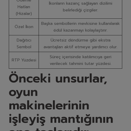
Ödeme
İkonların kazanç sağlayan dizilimi
Hatları
belirlediği çizgiler.
(Hizalar)
Başka sembollerin mevkisine kullanılarak
Özel İkon
ödül kazanmayı kolaylaştırır.
Dağıtıcı
Ücretsiz döndürme gibi ekstra
Sembol
avantajları aktif etmeye yardımcı olur.
Süreç içerisinde katılımcıya geri
RTP Yüzdesi
verilecek tahmini tutar yüzdesi.
Önceki unsurlar,
oyun
makinelerinin
işleyiş mantığının