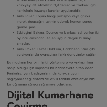
krupiyeyi alt etmektir. “Çiftleme” ve “bölme” gibi
hamlelerle kazançlı kararlar uygulanabilir.
Anlık Rulet: Topun hangi pozisyon veya grubu
inerek duracağını tahmin ederek hemen sonuç
görme şansı.
Etkileşimli Bakara: Oyuncu ve bankacı adı verilen iki
oyuncu arasından 9’a en uygun değeri bulmayı
amaçlar.
Anlık Poker: Texas Hold’em, Caribbean Stud gibi
versiyonlarıyla oyunculara farklı deneyimler sağlar.
Bu modların her biri, farklı yöntemlere ve yaklaşımlara
sahip olduğu için kapsamlı bir bahissevere hitap eder.
Paribahis, yeni başlayanların da kolayca uyum
sağlayabileceği sistemi ve etkili tanıtım özetleriyle hızlı
bir öğrenme süreci sağlamaya odaklanır.
Dijital Kumarhane
Çevirme