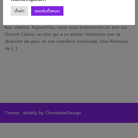
Slotsvil Casino Avis Les https://slotsvil-casino.fr/ amateurs
ตั้งค่า
ยอมรับทั้งหมด
de jeu en ligne sont toujours à la recherche de nouvelles
plateformes passionnantes et fiables où ils peuvent tenter
leur chance. Aujourd’hui, nous vous présentons un avis sur
Slotsvil Casino, un site qui a su attirer l’attention par sa
diversité de jeux et son interface conviviale. Une Richesse
de […]
Theme : Modify by
ChonlateeDesign
.