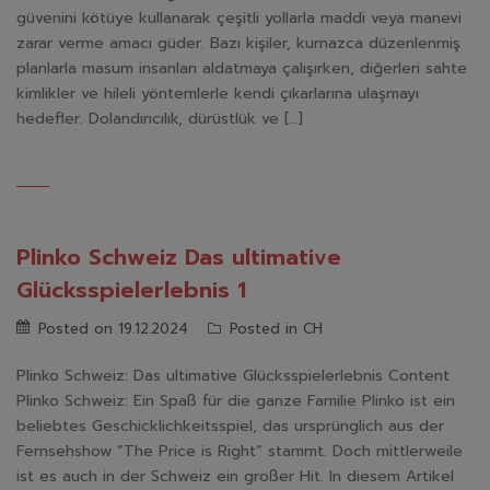
güvenini kötüye kullanarak çeşitli yollarla maddi veya manevi
zarar verme amacı güder. Bazı kişiler, kurnazca düzenlenmiş
planlarla masum insanları aldatmaya çalışırken, diğerleri sahte
kimlikler ve hileli yöntemlerle kendi çıkarlarına ulaşmayı
hedefler. Dolandırıcılık, dürüstlük ve […]
Plinko Schweiz Das ultimative
Glücksspielerlebnis 1
Posted on
19.12.2024
Posted in
CH
Plinko Schweiz: Das ultimative Glücksspielerlebnis Content
Plinko Schweiz: Ein Spaß für die ganze Familie Plinko ist ein
beliebtes Geschicklichkeitsspiel, das ursprünglich aus der
Fernsehshow “The Price is Right” stammt. Doch mittlerweile
ist es auch in der Schweiz ein großer Hit. In diesem Artikel