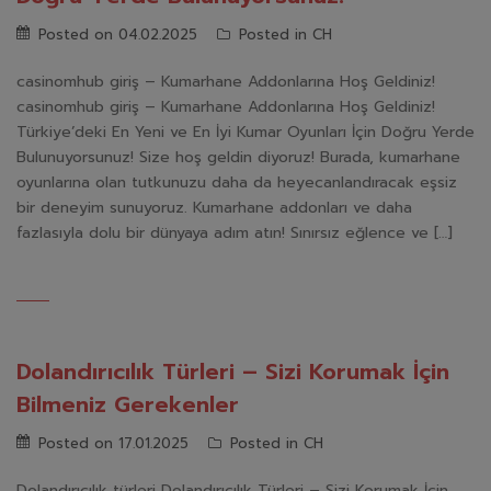
Posted on
04.02.2025
Posted in
CH
casinomhub giriş – Kumarhane Addonlarına Hoş Geldiniz!
casinomhub giriş – Kumarhane Addonlarına Hoş Geldiniz!
Türkiye’deki En Yeni ve En İyi Kumar Oyunları İçin Doğru Yerde
Bulunuyorsunuz! Size hoş geldin diyoruz! Burada, kumarhane
oyunlarına olan tutkunuzu daha da heyecanlandıracak eşsiz
bir deneyim sunuyoruz. Kumarhane addonları ve daha
fazlasıyla dolu bir dünyaya adım atın! Sınırsız eğlence ve […]
Dolandırıcılık Türleri – Sizi Korumak İçin
Bilmeniz Gerekenler
Posted on
17.01.2025
Posted in
CH
Dolandırıcılık türleri Dolandırıcılık Türleri – Sizi Korumak İçin