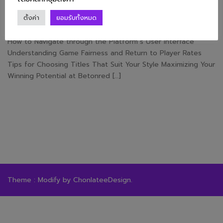
Table of Contents Betonred Casino – Your Ultimate Guide
ตั้งค่า
ยอมรับทั้งหมด
to Exciting Games and Big Wins Immersive Gaming
Experience Exploring a Diverse Range of Game Categories
How to Navigate through the Platform’s User Interface
Understanding Game Fairness and Return to Player Rates
Tips for Choosing Titles That Suit Your Style Maximizing Your
Winning Potential at Betonred […]
Theme : Modify by
ChonlateeDesign
.