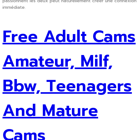
passionnent les deux peut naturellement créer une connexion
immédiate.
Post
Free Adult Cams
navigation
Amateur, Milf,
Bbw, Teenagers
And Mature
Cams