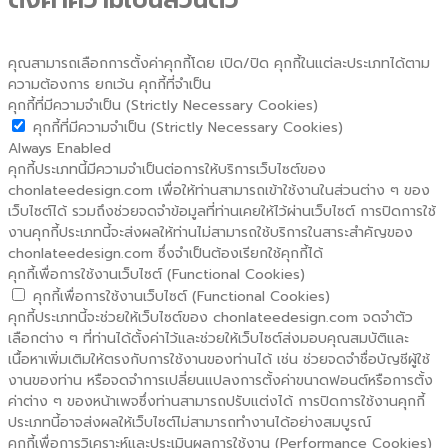
ตั้งค่าความเป็นส่วนตัว
คุณสามารถเลือกการตั้งค่าคุกกี้โดย เปิด/ปิด คุกกี้ในแต่ละประเภทได้ตาม
ความต้องการ ยกเว้น คุกกี้ที่จำเป็น
คุกกี้ที่มีความจำเป็น (Strictly Necessary Cookies)
คุกกี้ที่มีความจำเป็น (Strictly Necessary Cookies)
Always Enabled
คุกกี้ประเภทนี้มีความจำเป็นต่อการให้บริการเว็บไซต์ของ
chonlateedesign.com เพื่อให้ท่านสามารถเข้าใช้งานในส่วนต่าง ๆ ของ
เว็บไซต์ได้ รวมถึงช่วยจดจำข้อมูลที่ท่านเคยให้ไว้ผ่านเว็บไซต์ การปิดการใช้
งานคุกกี้ประเภทนี้จะส่งผลให้ท่านไม่สามารถใช้บริการในสาระสำคัญของ
chonlateedesign.com ซึ่งจำเป็นต้องเรียกใช้คุกกี้ได้
คุกกี้เพื่อการใช้งานเว็บไซต์ (Functional Cookies)
คุกกี้เพื่อการใช้งานเว็บไซต์ (Functional Cookies)
คุกกี้ประเภทนี้จะช่วยให้เว็บไซต์ของ chonlateedesign.com จดจำตัว
เลือกต่าง ๆ ที่ท่านได้ตั้งค่าไว้และช่วยให้เว็บไซต์ส่งมอบคุณสมบัติและ
เนื้อหาเพิ่มเติมให้ตรงกับการใช้งานของท่านได้ เช่น ช่วยจดจำชื่อบัญชีผู้ใช้
งานของท่าน หรือจดจำการเปลี่ยนแปลงการตั้งค่าขนาดฟอนต์หรือการตั้ง
ค่าต่าง ๆ ของหน้าเพจซึ่งท่านสามารถปรับแต่งได้ การปิดการใช้งานคุกกี้
ประเภทนี้อาจส่งผลให้เว็บไซต์ไม่สามารถทำงานได้อย่างสมบูรณ์
คุกกี้เพื่อการวิเคราะห์และประเมินผลการใช้งาน (Performance Cookies)